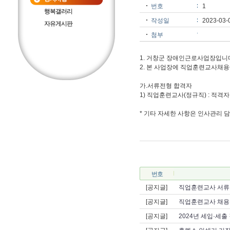
번호
1
행복갤러리
작성일
2023-03-
자유게시판
첨부
1. 거창군 장애인근로사업장입니
2. 본 사업장에 직업훈련교사채
가.서류전형 합격자
1) 직업훈련교사(정규직) : 적격자
* 기타 자세한 사항은 인사관리 담
번호
[공지글]
직업훈련교사 서류
[공지글]
직업훈련교사 채용 
[공지글]
2024년 세입·세