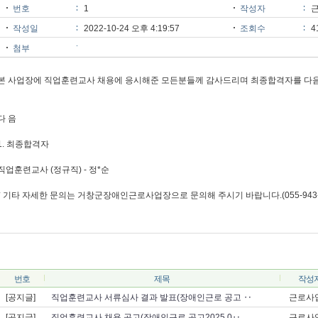
번호
1
작성자
작성일
2022-10-24 오후 4:19:57
조회수
4
첨부
본 사업장에 직업훈련교사 채용에 응시해준 모든분들께 감사드리며 최종합격자를 다음
다 음
1. 최종합격자
직업훈련교사 (정규직) - 정*순
* 기타 자세한 문의는 거창군장애인근로사업장으로 문의해 주시기 바랍니다.(055-943-2
번호
제목
작성
[공지글]
직업훈련교사 서류심사 결과 발표(장애인근로 공고 ‥
근로사
[공지글]
직업훈련교사 채용 공고(장애인근로 공고2025 0‥
근로사