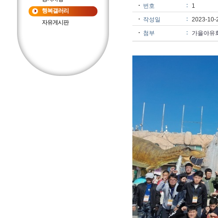
번호
1
행복갤러리
작성일
2023-10-
자유게시판
첨부
가을야유회.