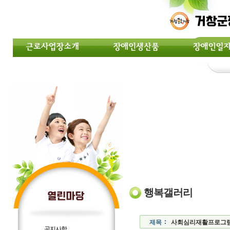
행복갤러리
제목
사회심리재활프로그램
공지사항