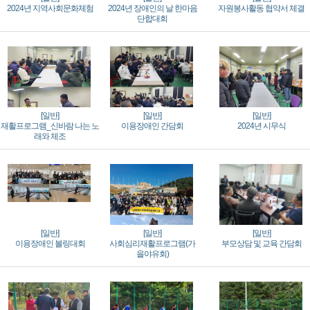
2024년 지역사회문화체험
2024년 장애인의 날 한마음
자원봉사활동 협약서 체결
단합대회
[일반]
[일반]
[일반]
재활프로그램_신바람 나는 노
이용장애인 간담회
2024년 시무식
래와 체조
[일반]
[일반]
[일반]
이용장애인 볼링대회
사회심리재활프로그램(가
부모상담 및 교육 간담회
을야유회)