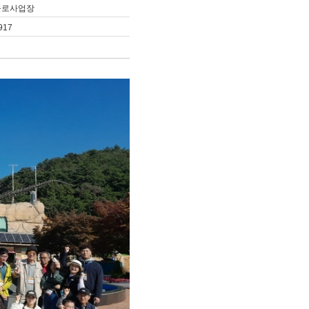
근로사업장
917