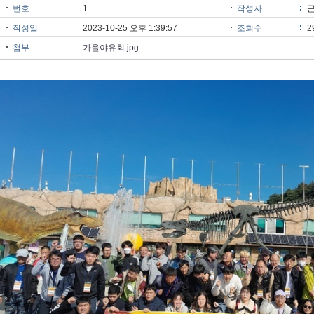
번호
1
작성자
작성일
2023-10-25 오후 1:39:57
조회수
2
첨부
가을야유회.jpg