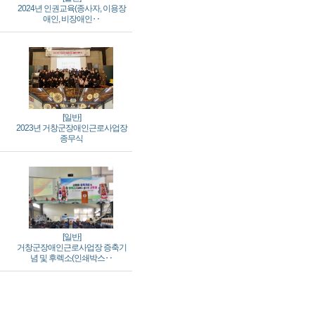
2024년 인권교육(종사자, 이용장
애인, 비장애인‥
[일반]
2023년 거창군장애인근로사업장
종무식
[일반]
거창군장애인근로사업장 증축기
념 및 후렉소(인쇄박스‥